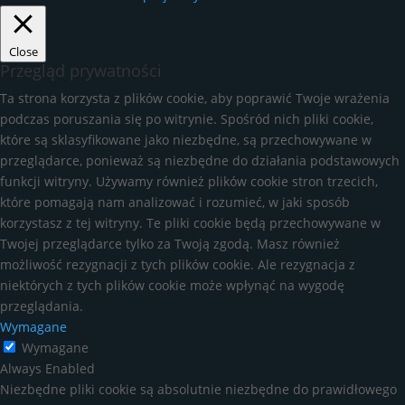
Close
Przegląd prywatności
Ta strona korzysta z plików cookie, aby poprawić Twoje wrażenia
podczas poruszania się po witrynie. Spośród nich pliki cookie,
które są sklasyfikowane jako niezbędne, są przechowywane w
przeglądarce, ponieważ są niezbędne do działania podstawowych
funkcji witryny. Używamy również plików cookie stron trzecich,
które pomagają nam analizować i rozumieć, w jaki sposób
korzystasz z tej witryny. Te pliki cookie będą przechowywane w
Twojej przeglądarce tylko za Twoją zgodą. Masz również
możliwość rezygnacji z tych plików cookie. Ale rezygnacja z
niektórych z tych plików cookie może wpłynąć na wygodę
przeglądania.
Wymagane
Wymagane
Always Enabled
Niezbędne pliki cookie są absolutnie niezbędne do prawidłowego