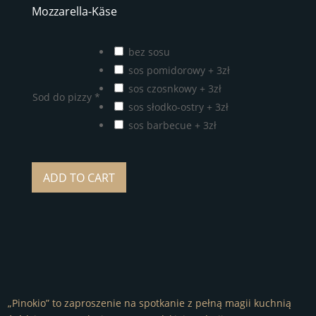
Mozzarella-Käse
bez sosu
sos pomidorowy + 3zł
sos czosnkowy + 3zł
Sod do pizzy
*
sos słodko-ostry + 3zł
sos barbecue + 3zł
ADD TO CART
„Pinokio” to zaproszenie na spotkanie z pełną magii kuchnią