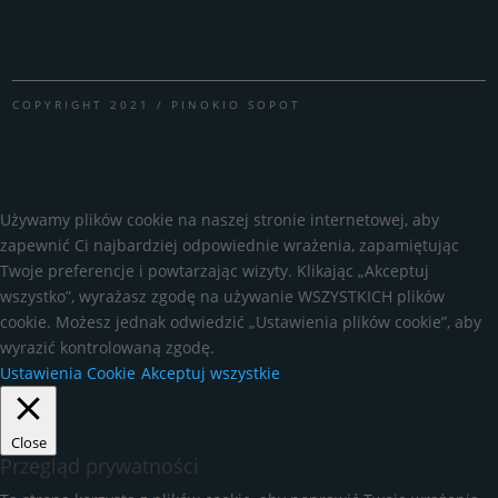
COPYRIGHT 2021 / PINOKIO SOPOT
Używamy plików cookie na naszej stronie internetowej, aby
zapewnić Ci najbardziej odpowiednie wrażenia, zapamiętując
Twoje preferencje i powtarzając wizyty. Klikając „Akceptuj
wszystko”, wyrażasz zgodę na używanie WSZYSTKICH plików
cookie. Możesz jednak odwiedzić „Ustawienia plików cookie”, aby
wyrazić kontrolowaną zgodę.
Ustawienia Cookie
Akceptuj wszystkie
Close
Przegląd prywatności